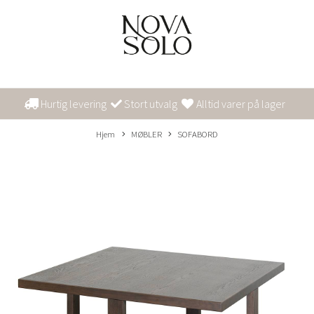
Hurtig levering
Stort utvalg
Alltid varer på lager
Hjem
MØBLER
SOFABORD