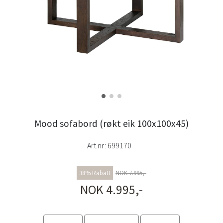
Mood sofabord (røkt eik 100x100x45)
Art.nr:
699170
38% Rabatt
NOK 7.995,-
NOK 4.995,-