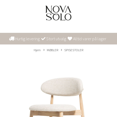
Hurtig levering
Stort utvalg
Alltid varer på lager
Hjem
MØBLER
SPISESTOLER