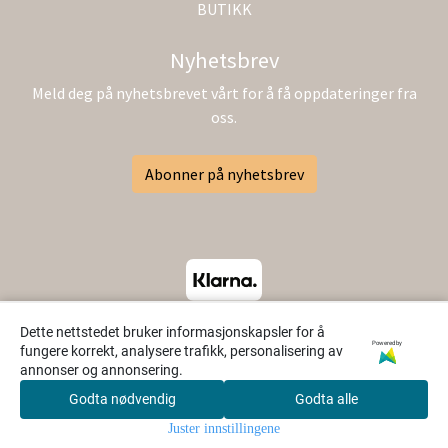
BUTIKK
Nyhetsbrev
Meld deg på nyhetsbrevet vårt for å få oppdateringer fra
oss.
Abonner på nyhetsbrev
Dette nettstedet bruker informasjonskapsler for å
Powered by
fungere korrekt, analysere trafikk, personalisering av
annonser og annonsering.
Godta nødvendig
Godta alle
0
Juster innstillingene
Hjem
Meny
Søk
Konto
Handlekurv