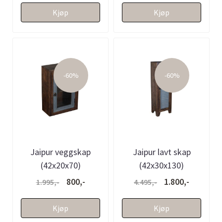
Kjøp
Kjøp
-60%
-60%
Jaipur veggskap
Jaipur lavt skap
(42x20x70)
(42x30x130)
800,-
1.800,-
1.995,-
4.495,-
Kjøp
Kjøp