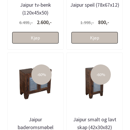
Jaipur tv-benk
Jaipur speil (78x67x12)
(120x45x50)
2.600,-
800,-
6.495,-
1.995,-
Kjøp
Kjøp
-60%
-60%
Jaipur
Jaipur smalt og lavt
baderomsmøbel
skap (42x30x82)