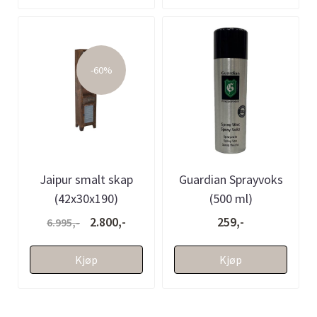
-60%
Jaipur smalt skap
Guardian Sprayvoks
(42x30x190)
(500 ml)
2.800,-
259,-
6.995,-
Kjøp
Kjøp