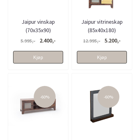
Jaipur vinskap
Jaipur vitrineskap
(70x35x90)
(85x40x180)
2.400,-
5.200,-
5.995,-
12.995,-
Kjøp
Kjøp
-60%
-60%