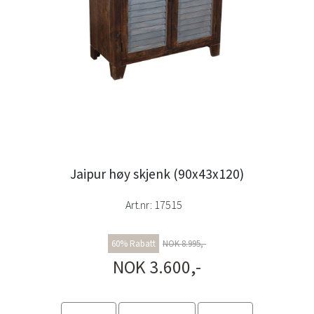
Jaipur høy skjenk (90x43x120)
Art.nr:
17515
60% Rabatt
NOK 8.995,-
NOK 3.600,-