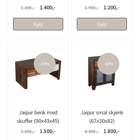
(60x30x60)
1.400,-
1.200,-
3.495,-
2.995,-
Kjøp
Kjøp
-59%
-60%
Jaipur benk med
Jaipur smal skjenk
skuffer (90x43x45)
(67x30x82)
1.500,-
1.800,-
3.695,-
4.495,-