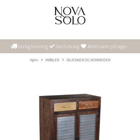
Hurtig levering
Stort utvalg
Alltid varer på lager
Hjem
MØBLER
SKJENKER OG KOMMODER