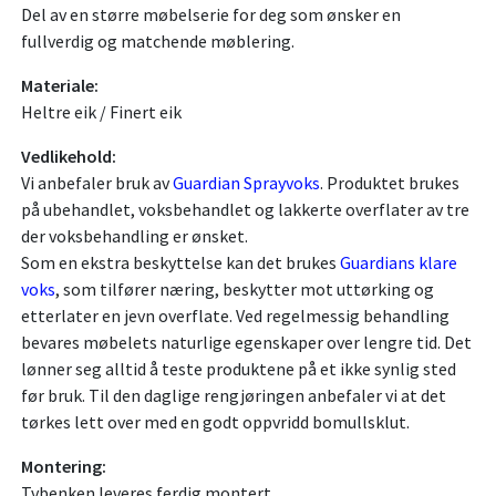
Del av en større møbelserie for deg som ønsker en
fullverdig og matchende møblering.
Materiale:
Heltre eik / Finert eik
Vedlikehold:
Vi anbefaler bruk av
Guardian Sprayvoks
. Produktet brukes
på ubehandlet, voksbehandlet og lakkerte overflater av tre
der voksbehandling er ønsket.
Som en ekstra beskyttelse kan det brukes
Guardians klare
voks
, som tilfører næring, beskytter mot uttørking og
etterlater en jevn overflate. Ved regelmessig behandling
bevares møbelets naturlige egenskaper over lengre tid. Det
lønner seg alltid å teste produktene på et ikke synlig sted
før bruk. Til den daglige rengjøringen anbefaler vi at det
tørkes lett over med en godt oppvridd bomullsklut.
Montering:
Tvbenken leveres ferdig montert.