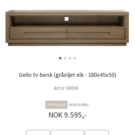
Geilo tv-benk (gråoljet eik - 180x45x50)
Art.nr:
60090
20% Rabatt
NOK 11.995,-
NOK 9.595,-