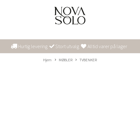
Hurtig levering
Stort utvalg
Alltid varer på lager
Hjem
MØBLER
TVBENKER