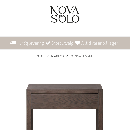
Hurtig levering
Stort utvalg
Alltid varer på lager
Hjem
MØBLER
KONSOLLBORD