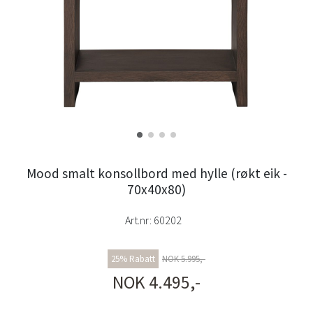
Mood smalt konsollbord med hylle (røkt eik -
70x40x80)
Art.nr:
60202
25% Rabatt
NOK 5.995,-
NOK 4.495,-