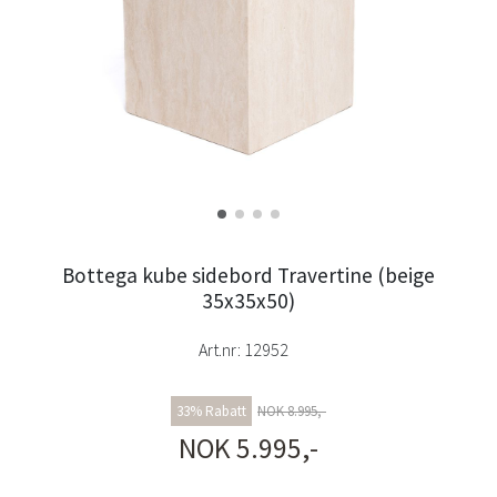
Bottega kube sidebord Travertine (beige
35x35x50)
Art.nr:
12952
33% Rabatt
NOK 8.995,-
NOK 5.995,-