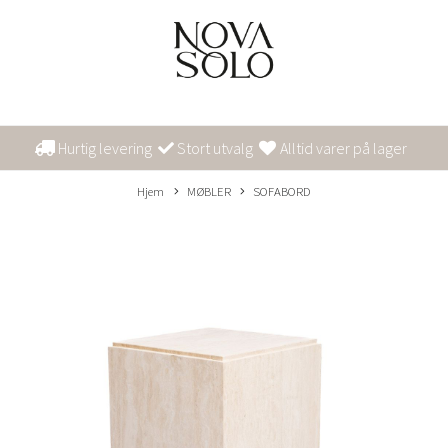
Hurtig levering
Stort utvalg
Alltid varer på lager
Hjem
MØBLER
SOFABORD