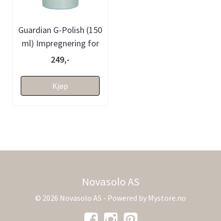
Guardian G-Polish (150
ml) Impregnering for
stein
249,-
Kjøp
Novasolo AS
© 2026 Novasolo AS - Powered by
Mystore.no