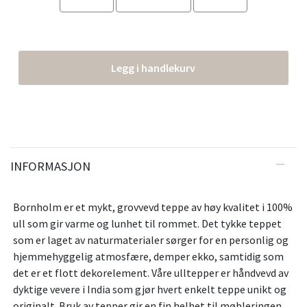
Legg i handlekurv
INFORMASJON
Bornholm er et mykt, grovvevd teppe av høy kvalitet i 100%
ull som gir varme og lunhet til rommet. Det tykke teppet
som er laget av naturmaterialer sørger for en personlig og
hjemmehyggelig atmosfære, demper ekko, samtidig som
det er et flott dekorelement. Våre ulltepper er håndvevd av
dyktige vevere i India som gjør hvert enkelt teppe unikt og
originalt. Bruk av tepper gir en fin helhet til møbleringen