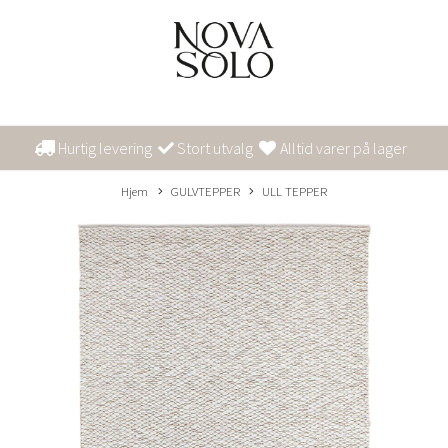
Hurtig levering
Stort utvalg
Alltid varer på lager
Hjem
GULVTEPPER
ULL TEPPER