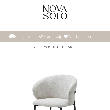
Hurtig levering
Stort utvalg
Alltid varer på lager
Hjem
MØBLER
SPISESTOLER