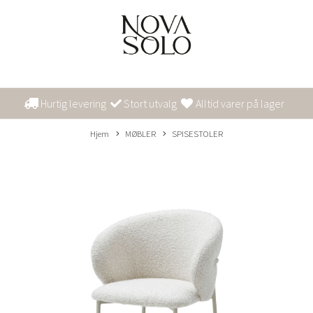
Hurtig levering
Stort utvalg
Alltid varer på lager
Hjem
MØBLER
SPISESTOLER