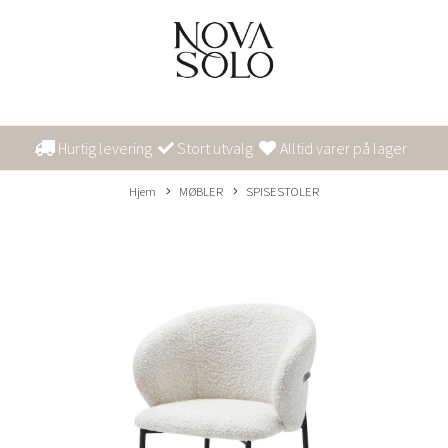
Hurtig levering
Stort utvalg
Alltid varer på lager
Hjem
MØBLER
SPISESTOLER