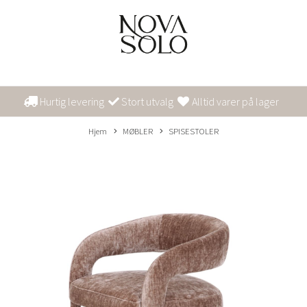
Hurtig levering
Stort utvalg
Alltid varer på lager
Hjem
MØBLER
SPISESTOLER