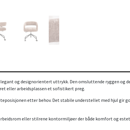
legant og designorientert uttrykk. Den omsluttende ryggen og det
t eller arbeidsplassen et sofistikert preg.
itteposisjonen etter behov. Det stabile understellet med hjul gir 
beidsrom eller stilrene kontormiljøer der både komfort og esteti