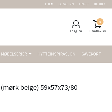
HJEM
LOGG INN
FRAKT
BUTIKK
0
Logg inn
Handlekurv
MØBELSERIER
HYTTEINSPIRASJON
GAVEKORT
l (mørk beige) 59x57x73/80