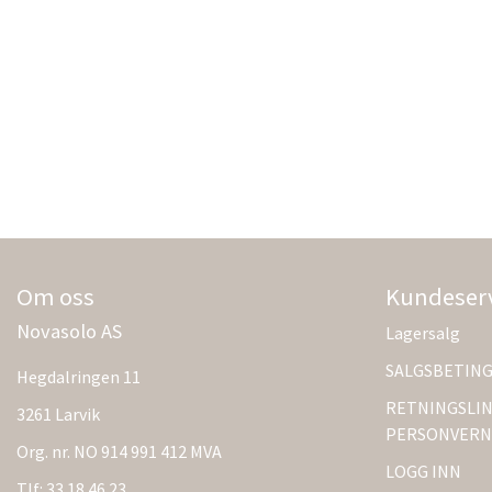
Om oss
Kundeser
Novasolo AS
Lagersalg
SALGSBETIN
Hegdalringen 11
RETNINGSLIN
3261 Larvik
PERSONVERN
Org. nr. NO 914 991 412 MVA
LOGG INN
Tlf:
33 18 46 23