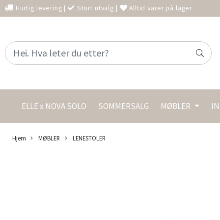
Hurtig levering
|
Stort utvalg
|
Alltid varer på lager
ELLE x NOVA SOLO
SOMMERSALG
MØBLER
I
Hjem
MØBLER
LENESTOLER