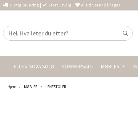
Hurtig levering
|
Stort utvalg
|
Alltid varer på lager
ELLE x NOVA SOLO
SOMMERSALG
MØBLER
I
Hjem
MØBLER
LENESTOLER