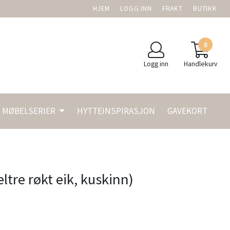
HJEM
LOGG INN
FRAKT
BUTIKK
0
Logg inn
Handlekurv
MØBELSERIER
HYTTEINSPIRASJON
GAVEKORT
ltre røkt eik, kuskinn)