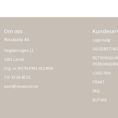
Om oss
Kundeser
Novasolo AS
Lagersalg
SALGSBETIN
Hegdalringen 11
RETNINGSLIN
3261 Larvik
PERSONVERN
Org. nr. NO 914 991 412 MVA
LOGG INN
Tlf:
33 18 46 23
FRAKT
post@novasolo.no
FAQ
BUTIKK