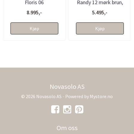
Floris 06
Randy 12 mørk brun,
burgunder/beige, med
med frynser -
8.995,-
5.495,-
frynser - ...
bestillingsv...
Kjøp
Kjøp
Novasolo AS
© 2026 Novasolo AS - Powered by
Mystore.no
Om oss