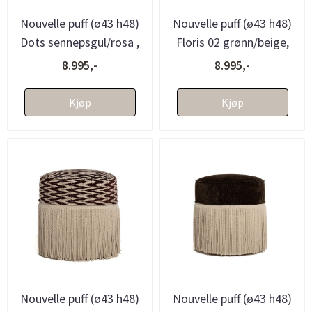
Nouvelle puff (ø43 h48)
Nouvelle puff (ø43 h48)
Dots sennepsgul/rosa ,
Floris 02 grønn/beige,
med frynser - bestillin...
med frynser - bestillin...
8.995,-
8.995,-
Kjøp
Kjøp
Nouvelle puff (ø43 h48)
Nouvelle puff (ø43 h48)