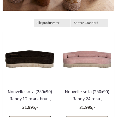
Nouvelle sofa (250x90)
Nouvelle sofa (250x90)
Randy 12 mørk brun ,
Randy 24 rosa ,
avtagbare frynser -
avtagbare frynser -
31.995,-
31.995,-
bestil...
bestillings...