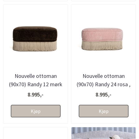
Nouvelle ottoman
Nouvelle ottoman
(90x70) Randy 12 mørk
(90x70) Randy 24 rosa ,
brun , avtagbare frynser
avtagbare frynser -
8.995,-
8.995,-
- ...
bestillin...
Kjøp
Kjøp