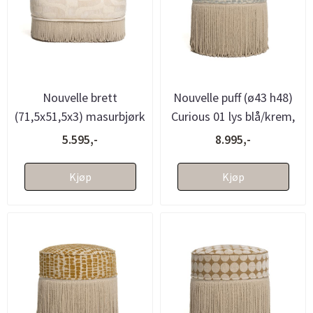
Nouvelle brett
Nouvelle puff (ø43 h48)
(71,5x51,5x3) masurbjørk
Curious 01 lys blå/krem,
- bestillingsvare
med frynser - bestill...
5.595,-
8.995,-
Kjøp
Kjøp