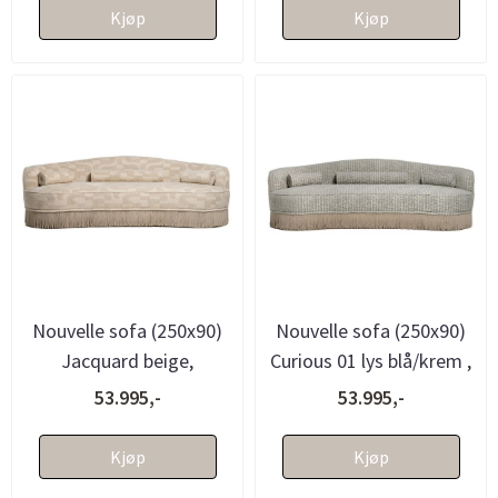
Kjøp
Kjøp
Nouvelle sofa (250x90)
Nouvelle sofa (250x90)
Jacquard beige,
Curious 01 lys blå/krem ,
avtagbare frynser -
avtagbare frynser - ....
53.995,-
53.995,-
bestillings...
Kjøp
Kjøp