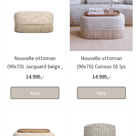
Nouvelle ottoman
Nouvelle ottoman
(90x70) Jacquard beige ,
(90x70) Curious 01 lys
avtagbare frynser -
blå/krem , avtagbare
14.995,-
14.995,-
bestilli...
frynser -...
Kjøp
Kjøp