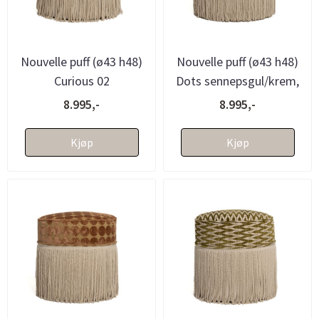
Nouvelle puff (ø43 h48)
Nouvelle puff (ø43 h48)
Curious 02
Dots sennepsgul/krem,
sennepsgul/krem, med
med frynser - bestilling...
8.995,-
8.995,-
frynser - ...
Kjøp
Kjøp