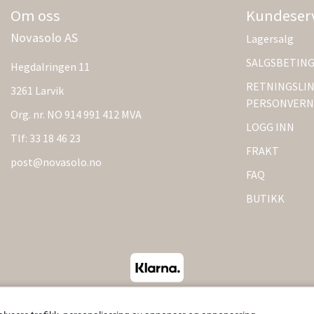
Om oss
Kundeser
Novasolo AS
Lagersalg
SALGSBETIN
Hegdalringen 11
RETNINGSLIN
3261 Larvik
PERSONVERN
Org. nr. NO 914 991 412 MVA
LOGG INN
Tlf:
33 18 46 23
FRAKT
post@novasolo.no
FAQ
BUTIKK