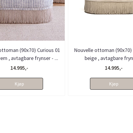
ottoman (90x70) Curious 01
Nouvelle ottoman (90x70)
rem , avtagbare frynser - ...
beige , avtagbare fryn
bestillingsvare
14.995,-
14.995,-
Kjøp
Kjøp