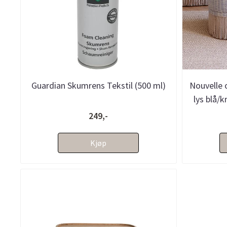
Guardian Skumrens Tekstil (500 ml)
Nouvelle 
lys blå/k
249,-
Kjøp