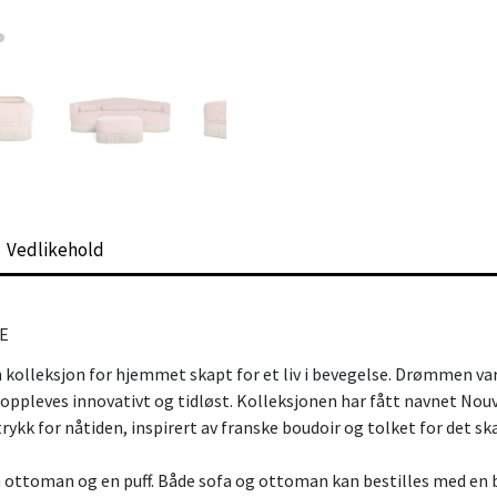
Vedlikehold
LE
n kolleksjon for hjemmet skapt for et liv i bevegelse. Drømmen var
 oppleves innovativt og tidløst. Kolleksjonen har fått navnet Nouve
ttrykk for nåtiden, inspirert av franske boudoir og tolket for det 
n ottoman og en puff. Både sofa og ottoman kan bestilles med en b