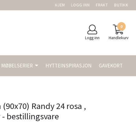
HJEM
LOGG INN
FRAKT
BUTIKK
0
Logg inn
Handlekurv
MØBELSERIER
HYTTEINSPIRASJON
GAVEKORT
 (90x70) Randy 24 rosa ,
- bestillingsvare