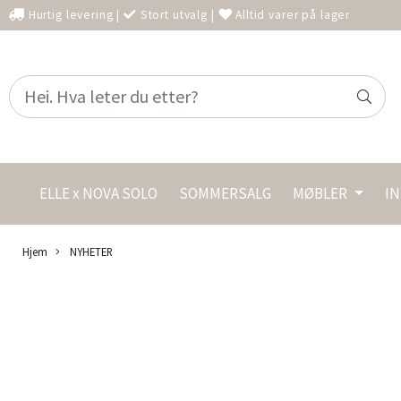
Hurtig levering
|
Stort utvalg
|
Alltid varer på lager
ELLE x NOVA SOLO
SOMMERSALG
MØBLER
I
Hjem
NYHETER