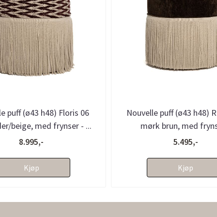
e puff (ø43 h48) Floris 06
Nouvelle puff (ø43 h48) 
r/beige, med frynser - ...
mørk brun, med fryns
bestillingsvare
8.995,-
5.495,-
Kjøp
Kjøp