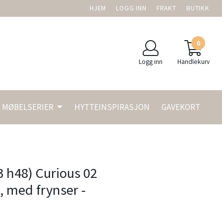
HJEM
LOGG INN
FRAKT
BUTIKK
0
Logg inn
Handlekurv
MØBELSERIER
HYTTEINSPIRASJON
GAVEKORT
3 h48) Curious 02
 med frynser -