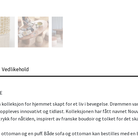
Vedlikehold
LE
n kolleksjon for hjemmet skapt for et liv i bevegelse. Drømmen var
 oppleves innovativt og tidløst. Kolleksjonen har fått navnet Nouve
ttrykk for nåtiden, inspirert av franske boudoir og tolket for det 
n ottoman og en puff. Både sofa og ottoman kan bestilles med en b