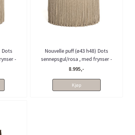
) Dots
Nouvelle puff (ø43 h48) Dots
ynser -
sennepsgul/rosa , med frynser -
bestillingsvare
8.995,-
Kjøp