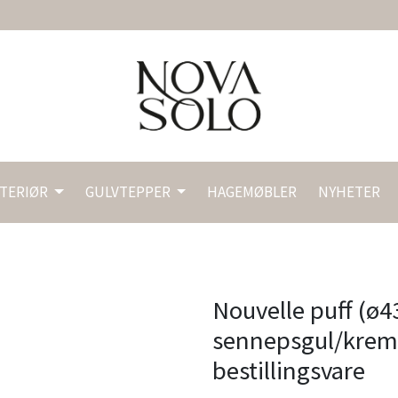
NTERIØR
GULVTEPPER
HAGEMØBLER
NYHETER
Nouvelle puff (ø4
sennepsgul/krem,
bestillingsvare