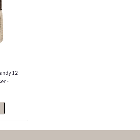
Randy 12
er -