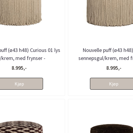
uff (ø43 h48) Curious 01 lys
Nouvelle puff (ø43 h48
/krem, med frynser -
sennepsgul/krem, med fr
bestillingsvare
bestillingsvare
8.995,-
8.995,-
Kjøp
Kjøp