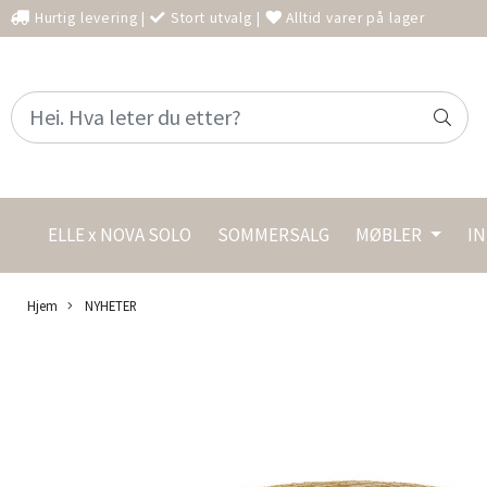
Hurtig levering
|
Stort utvalg
|
Alltid varer på lager
ELLE x NOVA SOLO
SOMMERSALG
MØBLER
I
Hjem
NYHETER