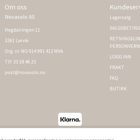
Om oss
Kundeser
Novasolo AS
Lagersalg
SALGSBETIN
Hegdalringen 11
RETNINGSLIN
3261 Larvik
PERSONVERN
Org. nr. NO 914 991 412 MVA
LOGG INN
Tlf:
33 18 46 23
FRAKT
post@novasolo.no
FAQ
BUTIKK