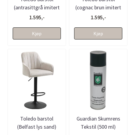
(antrasittgrå imitert
(cognac brun imitert
skinn)
skinn)
1.595,-
1.595,-
Kjøp
Kjøp
Toledo barstol
Guardian Skumrens
(Belfast lys sand)
Tekstil (500 ml)