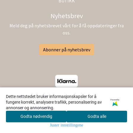
BUTIKK
Nyhetsbrev
Meld deg på nyhetsbrevet vårt for å få oppdateringer fra
oss.
Abonner på nyhetsbrev
Dette nettstedet bruker informasjonskapsler for å
Powered by
fungere korrekt, analysere trafikk, personalisering av
annonser og annonsering.
Godta nødvendig
Godta alle
0
Juster innstillingene
Hjem
Meny
Søk
Konto
Handlekurv