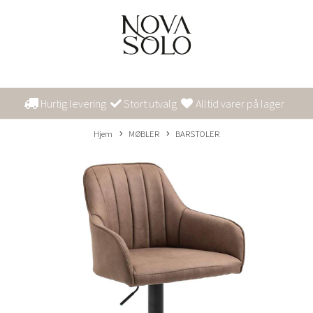
Hurtig levering
Stort utvalg
Alltid varer på lager
Hjem
MØBLER
BARSTOLER