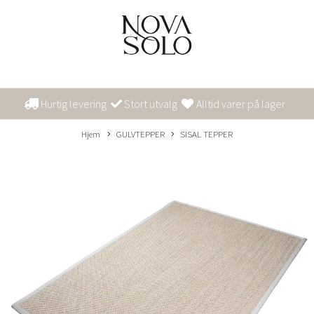
Hurtig levering
Stort utvalg
Alltid varer på lager
Hjem
GULVTEPPER
SISAL TEPPER