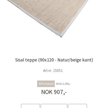
Sisal teppe (90x120 - Natur/beige kant)
Art.nr:
15051
30% Rabatt
NOK 1.295,-
NOK 907,-