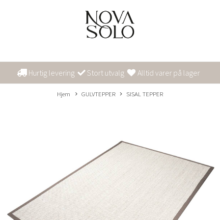
Hurtig levering
Stort utvalg
Alltid varer på lager
Hjem
GULVTEPPER
SISAL TEPPER