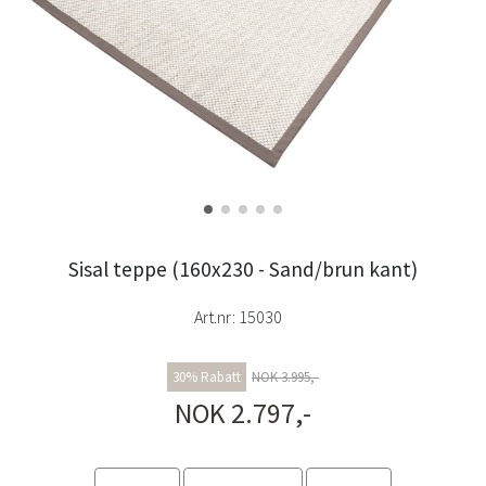
Sisal teppe (160x230 - Sand/brun kant)
Art.nr:
15030
30% Rabatt
NOK 3.995,-
NOK 2.797,-