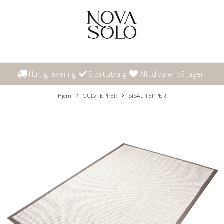
Hurtig levering
Stort utvalg
Alltid varer på lager
Hjem
GULVTEPPER
SISAL TEPPER