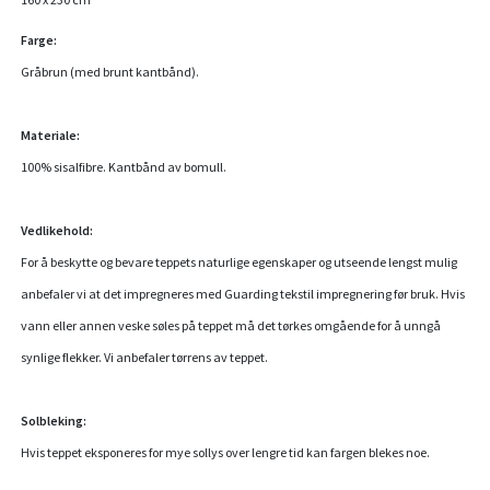
Farge:
Gråbrun (med brunt kantbånd).
Materiale:
100% sisalfibre. Kantbånd av bomull.
Vedlikehold:
For å beskytte og bevare teppets naturlige egenskaper og utseende lengst mulig
anbefaler vi at det impregneres med
Guarding tekstil impregnering
før bruk. Hvis
vann eller annen veske søles på teppet må det tørkes omgående for å unngå
synlige flekker. Vi anbefaler tørrens av teppet.
Solbleking:
Hvis teppet eksponeres for mye sollys over lengre tid kan fargen blekes noe.