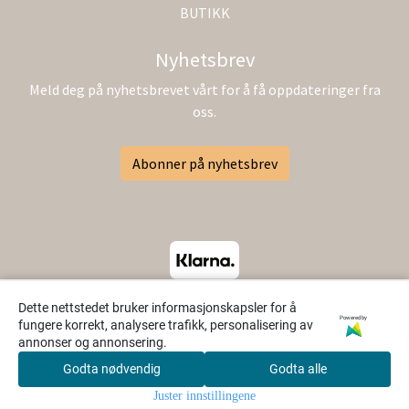
BUTIKK
Nyhetsbrev
Meld deg på nyhetsbrevet vårt for å få oppdateringer fra
oss.
Abonner på nyhetsbrev
Dette nettstedet bruker informasjonskapsler for å
Powered by
fungere korrekt, analysere trafikk, personalisering av
annonser og annonsering.
Godta nødvendig
Godta alle
0
Juster innstillingene
Hjem
Meny
Søk
Konto
Handlekurv