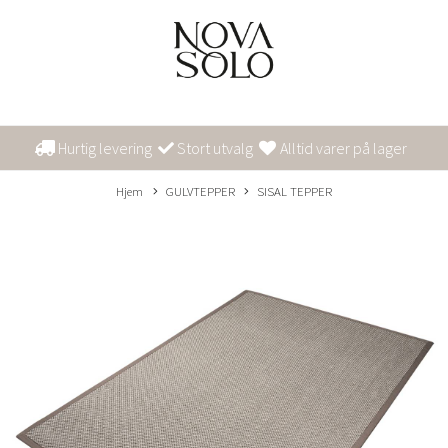
Hurtig levering
Stort utvalg
Alltid varer på lager
Hjem
GULVTEPPER
SISAL TEPPER