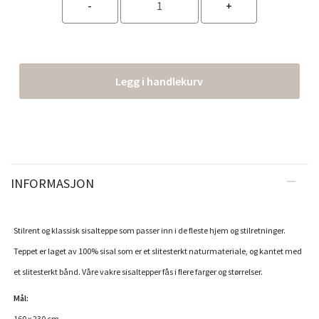
Legg i handlekurv
INFORMASJON
Stilrent og klassisk sisalteppe som passer inn i de fleste hjem og stilretninger.
Teppet er laget av 100% sisal som er et slitesterkt naturmateriale, og kantet med
et slitesterkt bånd. Våre vakre sisaltepper fås i flere farger og størrelser.
Mål:
160 x 230 cm