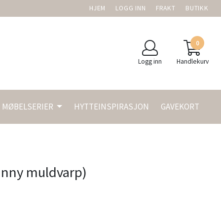
HJEM
LOGG INN
FRAKT
BUTIKK
0
Logg inn
Handlekurv
MØBELSERIER
HYTTEINSPIRASJON
GAVEKORT
anny muldvarp)