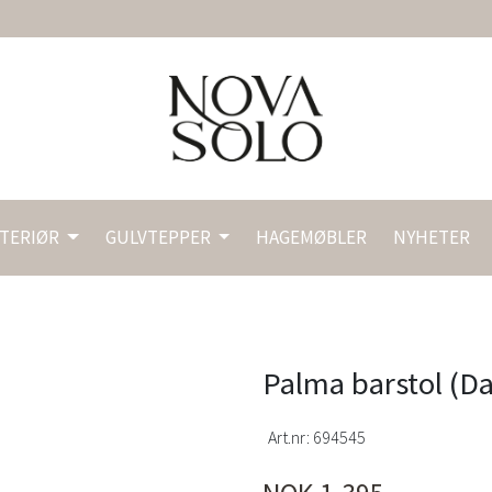
NTERIØR
GULVTEPPER
HAGEMØBLER
NYHETER
Palma barstol (D
Art.nr:
694545