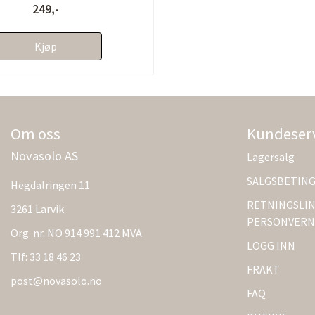
249,-
Kjøp
Om oss
Kundeser
Novasolo AS
Lagersalg
SALGSBETIN
Hegdalringen 11
RETNINGSLIN
3261 Larvik
PERSONVERN
Org. nr. NO 914 991 412 MVA
LOGG INN
Tlf:
33 18 46 23
FRAKT
post@novasolo.no
FAQ