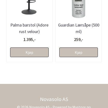
Palma barstol (Adore
Guardian Lærsåpe (500
rust velour)
ml)
1.395,-
259,-
Kjøp
Kjøp
Novasolo AS
© 2026 Novasolo AS - Powered by
Mystore.no