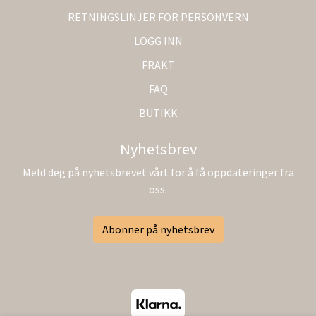
RETNINGSLINJER FOR PERSONVERN
LOGG INN
FRAKT
FAQ
BUTIKK
Nyhetsbrev
Meld deg på nyhetsbrevet vårt for å få oppdateringer fra
oss.
Abonner på nyhetsbrev