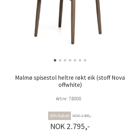
Malmø spisestol heltre røkt eik (stoff Nova
offwhite)
Art.nr:
78000
20% Rabatt
NOK 3.495,-
NOK 2.795,-