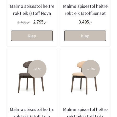
Malmø spisestol heltre
Malmø spisestol heltre
røkt eik (stoff Nova
røkt eik (stoff Sunset
brun melert)
beige melert)
2.795,-
3.495,-
3.495,-
Kjøp
Kjøp
-20%
-20%
Malmø spisestol heltre
Malmø spisestol heltre
røkt eik (stoff Lola
røkt eik (stoff Lola