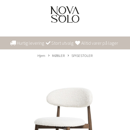
Hurtig levering
Stort utvalg
Alltid varer på lager
Hjem
MØBLER
SPISESTOLER