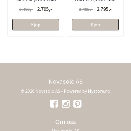
mørk brun melert)
sennep)
2.795,-
2.795,-
3.495,-
3.495,-
Kjøp
Kjøp
Novasolo AS
© 2026 Novasolo AS - Powered by
Mystore.no
Om oss
Novasolo AS