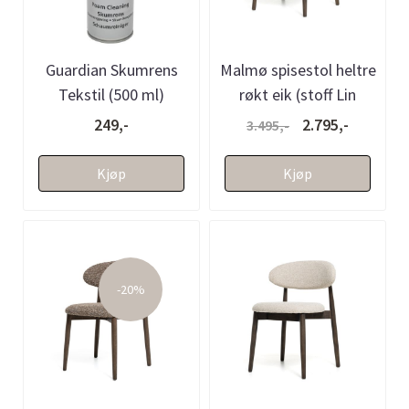
Guardian Skumrens
Malmø spisestol heltre
Tekstil (500 ml)
røkt eik (stoff Lin
beige)
249,-
2.795,-
3.495,-
Kjøp
Kjøp
-20%