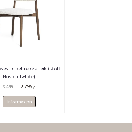
estol heltre røkt eik (stoff
Nova offwhite)
2.795,-
3.495,-
Informasjon