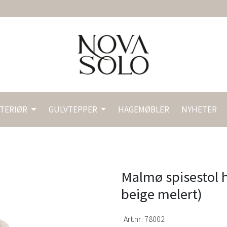
NTERIØR
GULVTEPPER
HAGEMØBLER
NYHETER
Malmø spisestol he
beige melert)
Art.nr:
78002