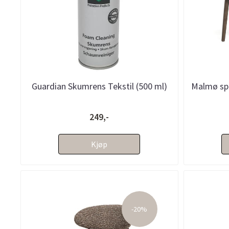
Guardian Skumrens Tekstil (500 ml)
Malmø spis
249,-
Kjøp
-20%