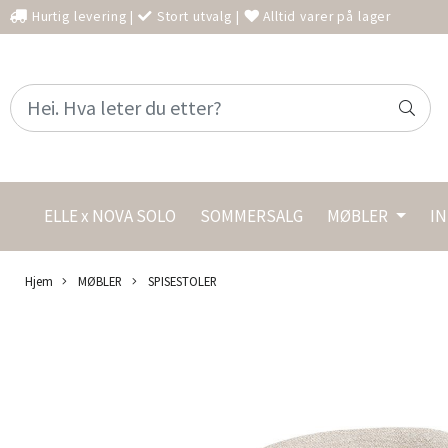
Hurtig levering
|
Stort utvalg
|
Alltid varer på lager
ELLE x NOVA SOLO
SOMMERSALG
MØBLER
I
Hjem
MØBLER
SPISESTOLER