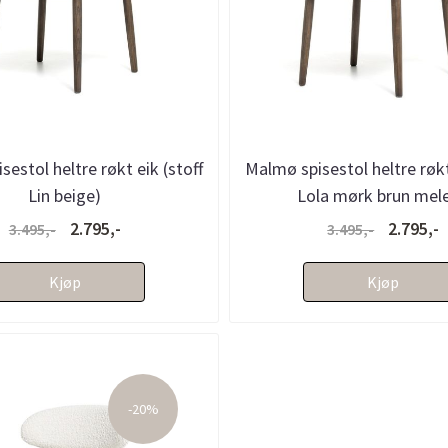
estol heltre røkt eik (stoff
Malmø spisestol heltre røkt
Lin beige)
Lola mørk brun mele
2.795,-
2.795,-
3.495,-
3.495,-
Kjøp
Kjøp
-20%