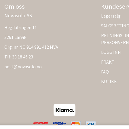
Om oss
Kundeser
Novasolo AS
Lagersalg
SALGSBETIN
Hegdalringen 11
RETNINGSLIN
3261 Larvik
PERSONVERN
Org. nr. NO 914 991 412 MVA
LOGG INN
Tlf:
33 18 46 23
FRAKT
post@novasolo.no
FAQ
BUTIKK