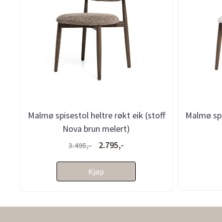
Malmø spisestol heltre røkt eik (stoff
Malmø spis
Nova brun melert)
2.795,-
3.495,-
Kjøp