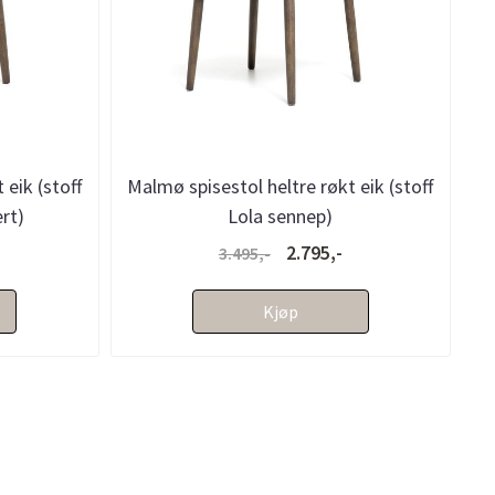
 eik (stoff
Malmø spisestol heltre røkt eik (stoff
rt)
Lola sennep)
2.795,-
3.495,-
Kjøp