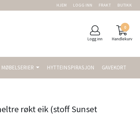
HJEM
LOGG INN
FRAKT
BUTIKK
0
Logg inn
Handlekurv
MØBELSERIER
HYTTEINSPIRASJON
GAVEKORT
ltre røkt eik (stoff Sunset