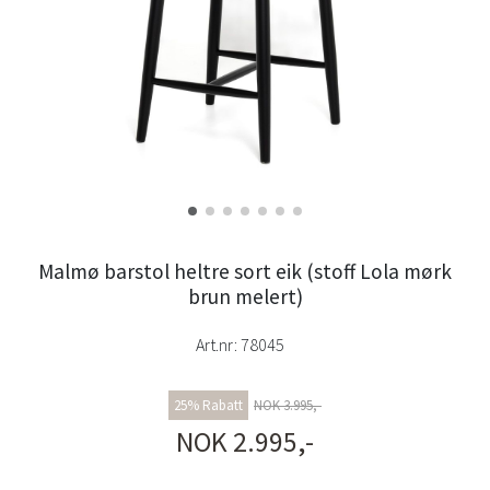
Malmø barstol heltre sort eik (stoff Lola mørk
brun melert)
Art.nr:
78045
25% Rabatt
NOK 3.995,-
NOK 2.995,-