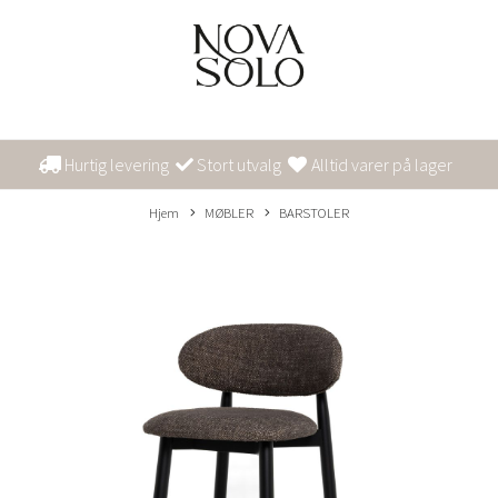
Hurtig levering
Stort utvalg
Alltid varer på lager
Hjem
MØBLER
BARSTOLER