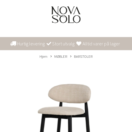
Hurtig levering
Stort utvalg
Alltid varer på lager
Hjem
MØBLER
BARSTOLER