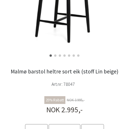
Malmø barstol heltre sort eik (stoff Lin beige)
Art.nr:
78047
25% Rabatt
NOK 3.995,-
NOK 2.995,-