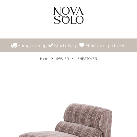
Hurtig levering
Stort utvalg
Alltid varer på lager
Hjem
MØBLER
LENESTOLER