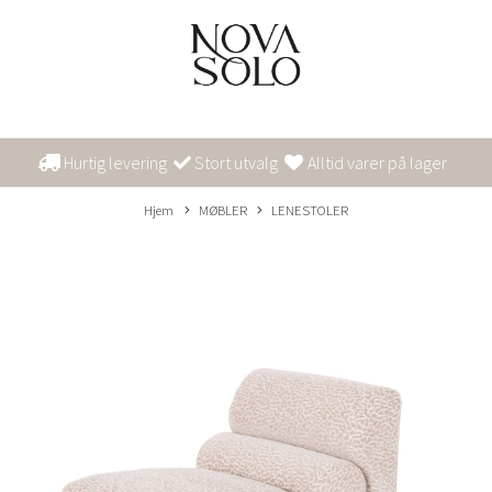
Hurtig levering
Stort utvalg
Alltid varer på lager
Hjem
MØBLER
LENESTOLER