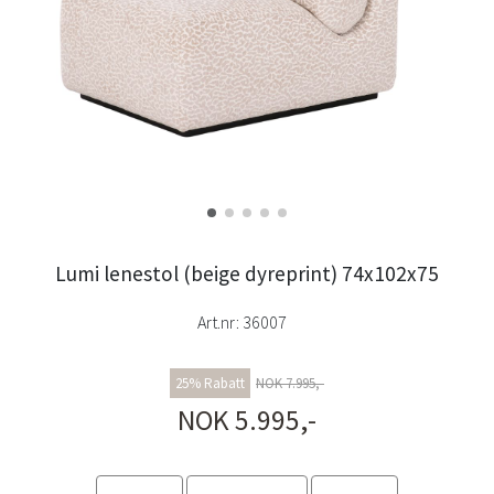
Lumi lenestol (beige dyreprint) 74x102x75
Art.nr:
36007
25% Rabatt
NOK 7.995,-
NOK 5.995,-