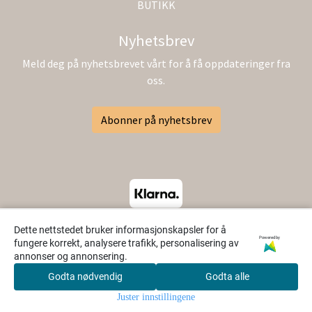
BUTIKK
Nyhetsbrev
Meld deg på nyhetsbrevet vårt for å få oppdateringer fra
oss.
Abonner på nyhetsbrev
Dette nettstedet bruker informasjonskapsler for å
Powered by
fungere korrekt, analysere trafikk, personalisering av
annonser og annonsering.
Godta nødvendig
Godta alle
0
Juster innstillingene
Hjem
Meny
Søk
Konto
Handlekurv