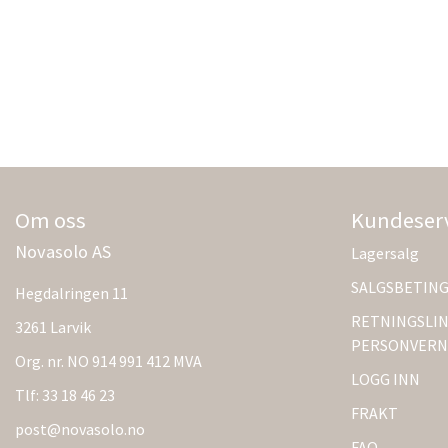
Om oss
Kundeser
Novasolo AS
Lagersalg
SALGSBETIN
Hegdalringen 11
RETNINGSLIN
3261 Larvik
PERSONVERN
Org. nr. NO 914 991 412 MVA
LOGG INN
Tlf:
33 18 46 23
FRAKT
post@novasolo.no
FAQ