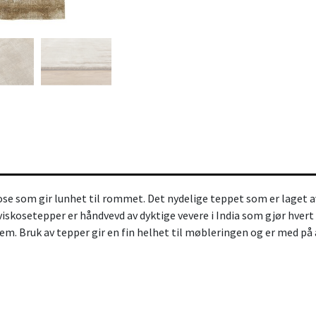
kose som gir lunhet til rommet. Det nydelige teppet som er laget
iskosetepper er håndvevd av dyktige vevere i India som gjør hvert 
em. Bruk av tepper gir en fin helhet til møbleringen og er med p