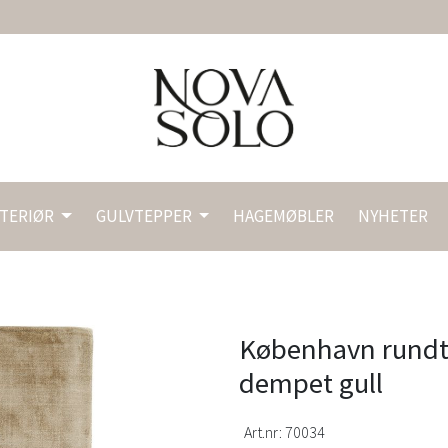
NTERIØR
GULVTEPPER
HAGEMØBLER
NYHETER
København rundt 
dempet gull
Art.nr:
70034