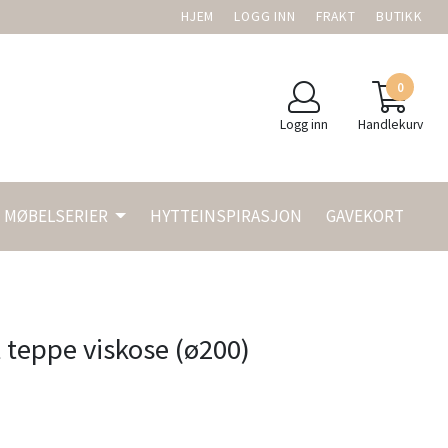
HJEM
LOGG INN
FRAKT
BUTIKK
0
Logg inn
Handlekurv
MØBELSERIER
HYTTEINSPIRASJON
GAVEKORT
teppe viskose (ø200)