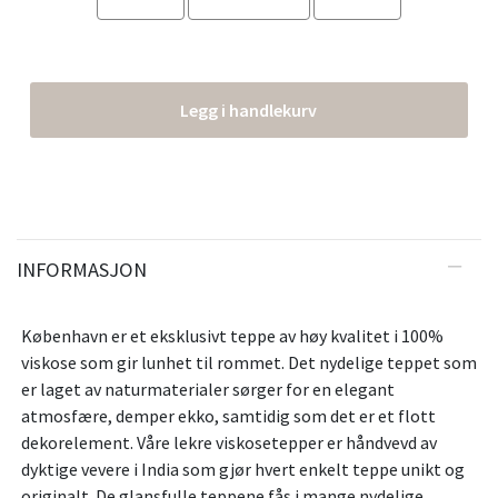
Legg i handlekurv
INFORMASJON
København er et eksklusivt teppe av høy kvalitet i 100%
viskose som gir lunhet til rommet. Det nydelige teppet som
er laget av naturmaterialer sørger for en elegant
atmosfære, demper ekko, samtidig som det er et flott
dekorelement. Våre lekre viskosetepper er håndvevd av
dyktige vevere i India som gjør hvert enkelt teppe unikt og
originalt. De glansfulle teppene fås i mange nydelige