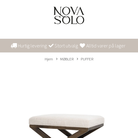
Hurtig levering
Stort utvalg
Alltid varer på lager
Hjem
MØBLER
PUFFER