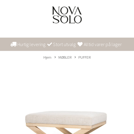
Hurtig levering
Stort utvalg
Alltid varer på lager
Hjem
MØBLER
PUFFER