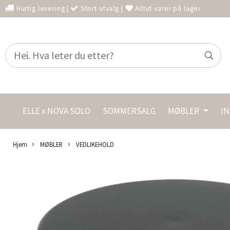
Hurtig levering
|
Stort utvalg
|
Alltid varer på lager
ELLE x NOVA SOLO
SOMMERSALG
MØBLER
I
Hjem
MØBLER
VEDLIKEHOLD