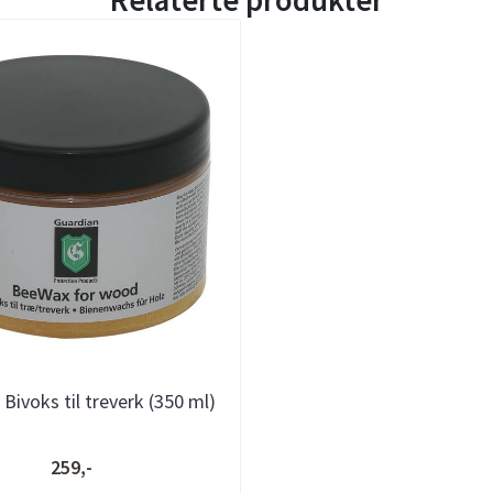
Relaterte produkter
Bivoks til treverk (350 ml)
259,-