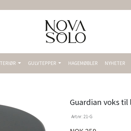
NTERIØR
GULVTEPPER
HAGEMØBLER
NYHETER
Guardian voks til 
Art.nr:
21-G