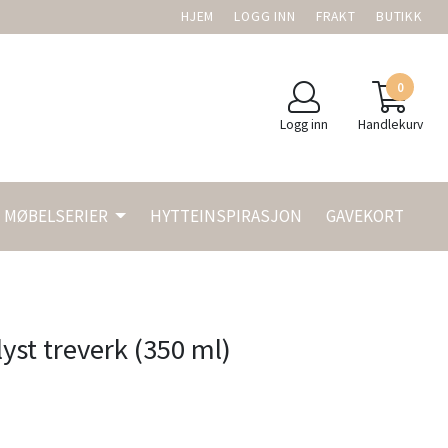
HJEM
LOGG INN
FRAKT
BUTIKK
0
Logg inn
Handlekurv
MØBELSERIER
HYTTEINSPIRASJON
GAVEKORT
lyst treverk (350 ml)