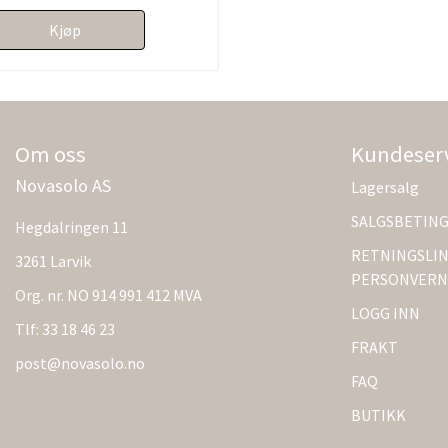
Kjøp
Om oss
Kundeser
Novasolo AS
Lagersalg
SALGSBETIN
Hegdalringen 11
RETNINGSLIN
3261 Larvik
PERSONVERN
Org. nr. NO 914 991 412 MVA
LOGG INN
Tlf:
33 18 46 23
FRAKT
post@novasolo.no
FAQ
BUTIKK