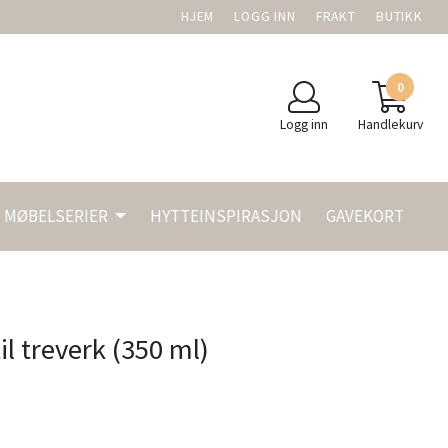
HJEM
LOGG INN
FRAKT
BUTIKK
0
Logg inn
Handlekurv
MØBELSERIER
HYTTEINSPIRASJON
GAVEKORT
l treverk (350 ml)