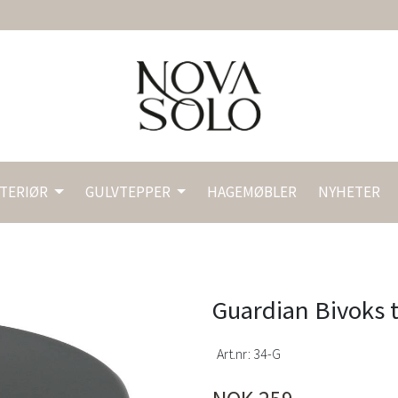
NTERIØR
GULVTEPPER
HAGEMØBLER
NYHETER
Guardian Bivoks ti
Art.nr:
34-G