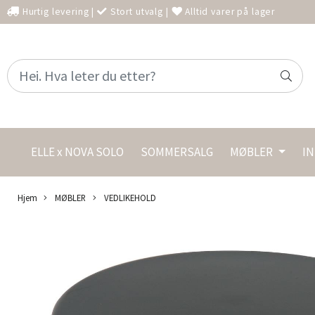
Hurtig levering
|
Stort utvalg
|
Alltid varer på lager
ELLE x NOVA SOLO
SOMMERSALG
MØBLER
I
Hjem
MØBLER
VEDLIKEHOLD