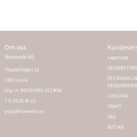
Om oss
Kundeser
Novasolo AS
Lagersalg
SALGSBETIN
Hegdalringen 11
RETNINGSLIN
3261 Larvik
PERSONVERN
Org. nr. NO 914 991 412 MVA
LOGG INN
Tlf:
33 18 46 23
FRAKT
post@novasolo.no
FAQ
BUTIKK