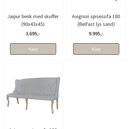
Jaipur benk med skuffer
Avignon spisesofa 180
(90x43x45)
(Belfast lys sand)
3.695,-
9.995,-
Kjøp
Kjøp