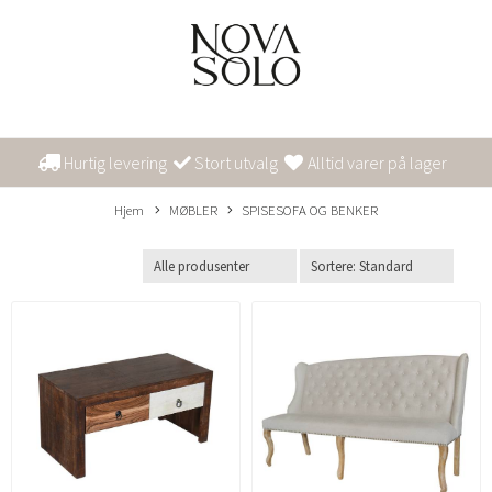
Hurtig levering
Stort utvalg
Alltid varer på lager
Hjem
MØBLER
SPISESOFA OG BENKER