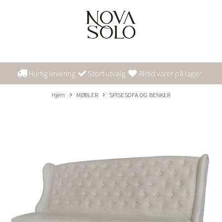
Hurtig levering
Stort utvalg
Alltid varer på lager
Hjem
MØBLER
SPISESOFA OG BENKER