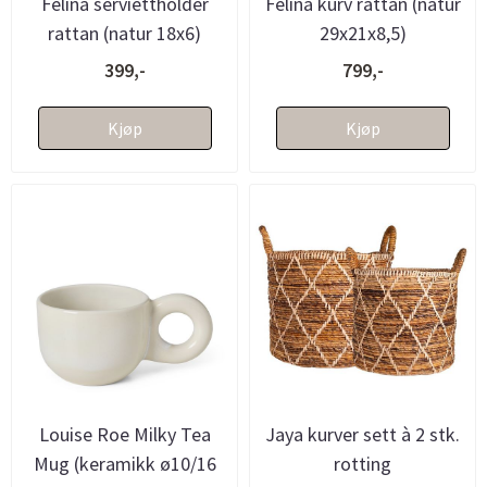
Felina serviettholder
Felina kurv rattan (natur
rattan (natur 18x6)
29x21x8,5)
399,-
799,-
Kjøp
Kjøp
Louise Roe Milky Tea
Jaya kurver sett à 2 stk.
Mug (keramikk ø10/16
rotting