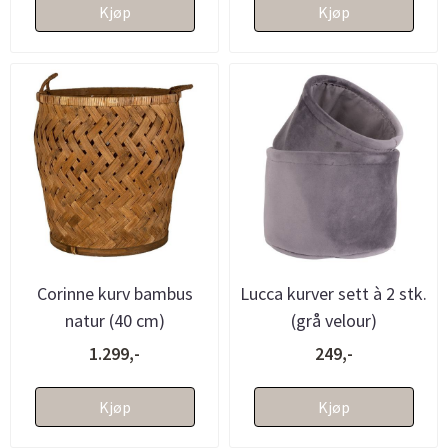
Kjøp
Kjøp
Corinne kurv bambus
Lucca kurver sett à 2 stk.
natur (40 cm)
(grå velour)
1.299,-
249,-
Kjøp
Kjøp