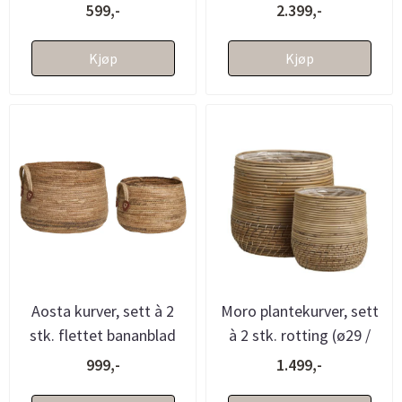
h10)
(d47xh49/d41xh46)
599,-
2.399,-
Kjøp
Kjøp
Aosta kurver, sett à 2
Moro plantekurver, sett
stk. flettet bananblad
à 2 stk. rotting (ø29 /
(ø31 / ø39)
ø39)
999,-
1.499,-