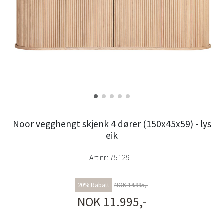
Noor vegghengt skjenk 4 dører (150x45x59) - lys
eik
Art.nr:
75129
20% Rabatt
NOK 14.995,-
NOK 11.995,-