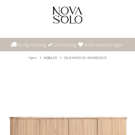
Hurtig levering
Stort utvalg
Alltid varer på lager
Hjem
MØBLER
SKJENKER OG KOMMODER