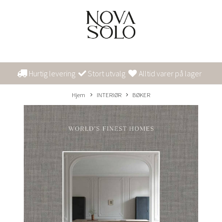
Hurtig levering
Stort utvalg
Alltid varer på lager
Hjem
INTERIØR
BØKER