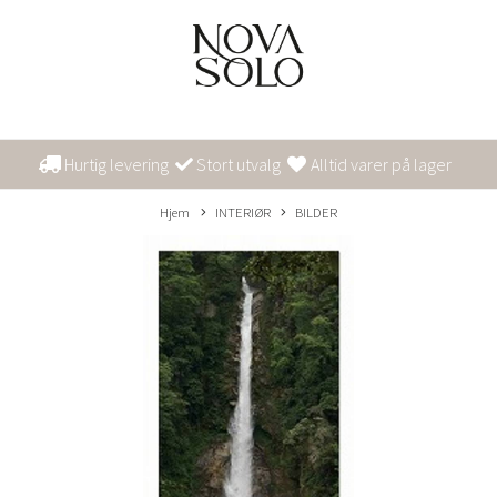
Hurtig levering
Stort utvalg
Alltid varer på lager
Hjem
INTERIØR
BILDER