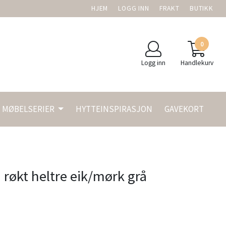
HJEM
LOGG INN
FRAKT
BUTIKK
0
Logg inn
Handlekurv
MØBELSERIER
HYTTEINSPIRASJON
GAVEKORT
) røkt heltre eik/mørk grå