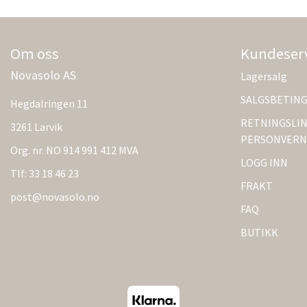
Om oss
Kundeser
Novasolo AS
Lagersalg
SALGSBETIN
Hegdalringen 11
RETNINGSLIN
3261 Larvik
PERSONVERN
Org. nr. NO 914 991 412 MVA
LOGG INN
Tlf:
33 18 46 23
FRAKT
post@novasolo.no
FAQ
BUTIKK