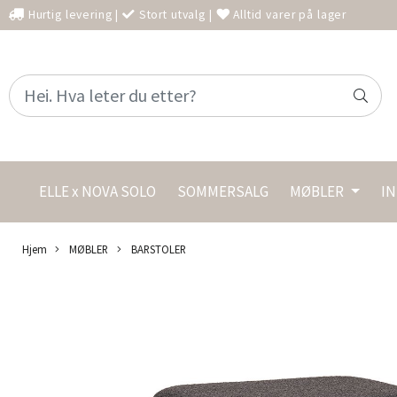
Hurtig levering
|
Stort utvalg
|
Alltid varer på lager
ELLE x NOVA SOLO
SOMMERSALG
MØBLER
I
Hjem
MØBLER
BARSTOLER