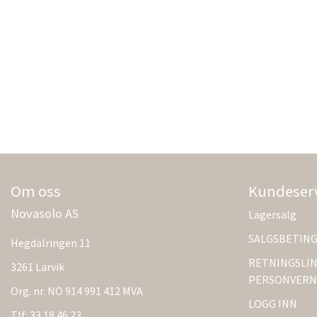
Om oss
Kundeser
Novasolo AS
Lagersalg
SALGSBETIN
Hegdalringen 11
RETNINGSLIN
3261 Larvik
PERSONVERN
Org. nr. NO 914 991 412 MVA
LOGG INN
Tlf:
33 18 46 23