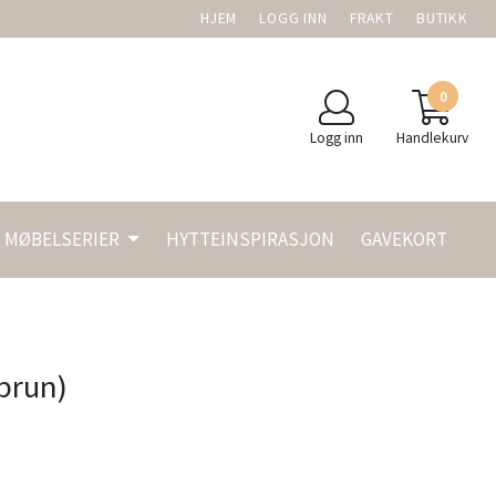
HJEM
LOGG INN
FRAKT
BUTIKK
0
Logg inn
Handlekurv
MØBELSERIER
HYTTEINSPIRASJON
GAVEKORT
 brun)