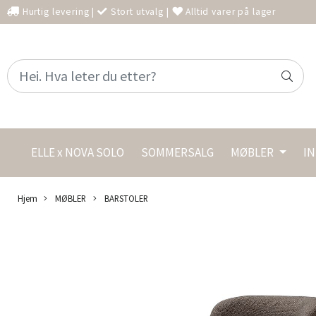
Hurtig levering
|
Stort utvalg
|
Alltid varer på lager
ELLE x NOVA SOLO
SOMMERSALG
MØBLER
I
Hjem
MØBLER
BARSTOLER