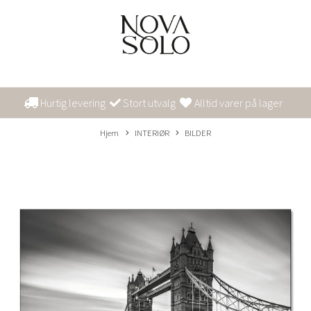
Hurtig levering
Stort utvalg
Alltid varer på lager
Hjem
INTERIØR
BILDER