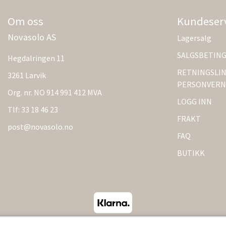
Om oss
Kundeser
Novasolo AS
Lagersalg
SALGSBETIN
Hegdalringen 11
RETNINGSLIN
3261 Larvik
PERSONVERN
Org. nr. NO 914 991 412 MVA
LOGG INN
Tlf:
33 18 46 23
FRAKT
post@novasolo.no
FAQ
BUTIKK