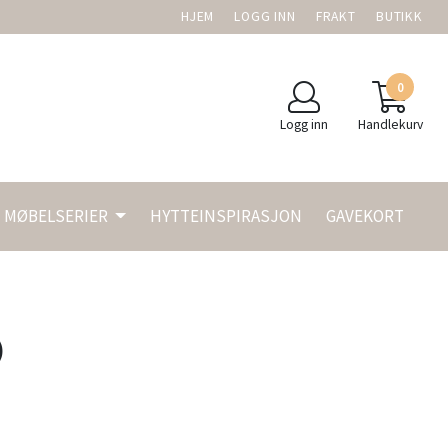
HJEM
LOGG INN
FRAKT
BUTIKK
0
Logg inn
Handlekurv
MØBELSERIER
HYTTEINSPIRASJON
GAVEKORT
)