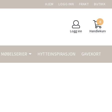
HJEM
LOGG INN
FRAKT
BUTIKK
0
Logg inn
Handlekurv
MØBELSERIER
HYTTEINSPIRASJON
GAVEKORT