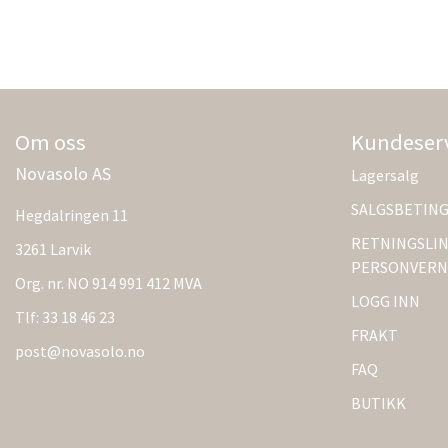
Om oss
Kundeser
Novasolo AS
Lagersalg
SALGSBETIN
Hegdalringen 11
RETNINGSLIN
3261 Larvik
PERSONVERN
Org. nr. NO 914 991 412 MVA
LOGG INN
Tlf:
33 18 46 23
FRAKT
post@novasolo.no
FAQ
BUTIKK