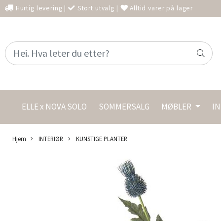
Hurtig levering
|
Stort utvalg
|
Alltid varer på lager
ELLE x NOVA SOLO
SOMMERSALG
MØBLER
I
Hjem
INTERIØR
KUNSTIGE PLANTER