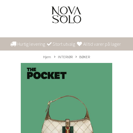
Hurtig levering
Stort utvalg
Alltid varer på lager
Hjem
INTERIØR
BØKER