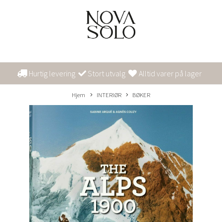
Hurtig levering
Stort utvalg
Alltid varer på lager
Hjem
INTERIØR
BØKER